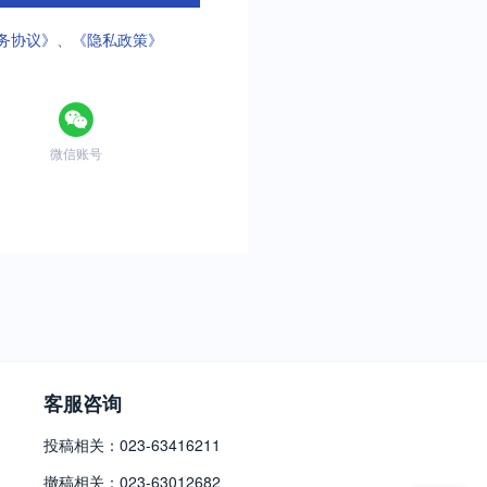
务协议》
、
《隐私政策》
微信账号
客服咨询
投稿相关：023-63416211
撤稿相关：023-63012682