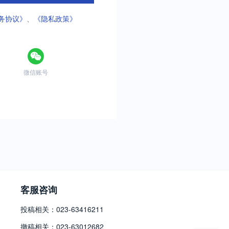
务协议》
、
《隐私政策》
微信账号
客服咨询
投稿相关：023-63416211
撤稿相关：023-63012682