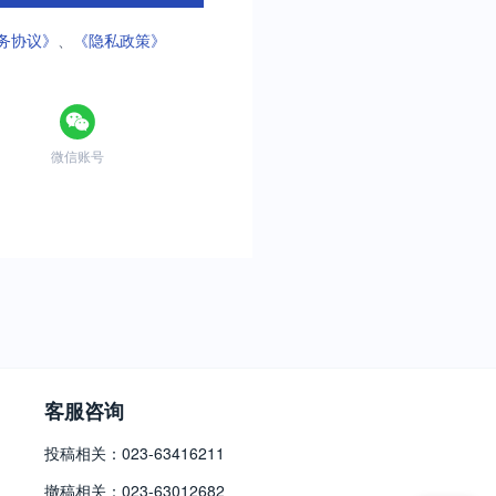
务协议》
、
《隐私政策》
微信账号
客服咨询
投稿相关：023-63416211
撤稿相关：023-63012682