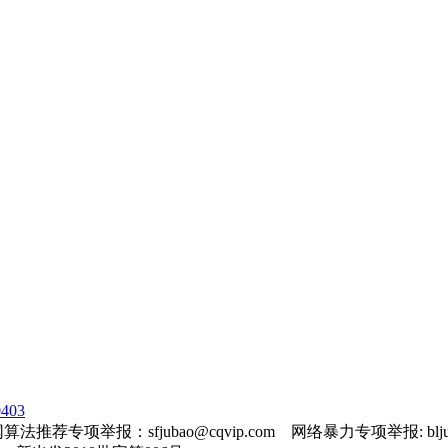
403
法推荐专项举报：sfjubao@cqvip.com 网络暴力专项举报: bljuba