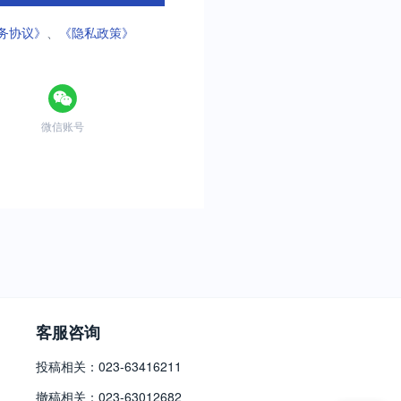
务协议》
、
《隐私政策》
微信账号
客服咨询
投稿相关：023-63416211
撤稿相关：023-63012682