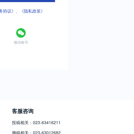
务协议》
、
《隐私政策》
微信账号
客服咨询
投稿相关：023-63416211
撤稿相关：023-63012682