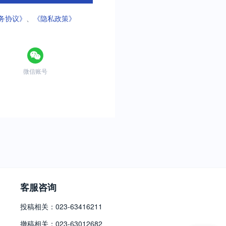
务协议》
、
《隐私政策》
微信账号
客服咨询
投稿相关：023-63416211
撤稿相关：023-63012682