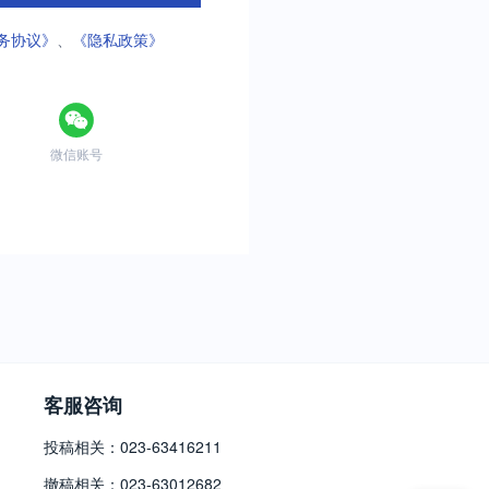
务协议》
、
《隐私政策》
微信账号
客服咨询
投稿相关：023-63416211
撤稿相关：023-63012682