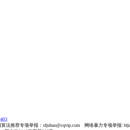
403
法推荐专项举报：sfjubao@cqvip.com 网络暴力专项举报: bljuba