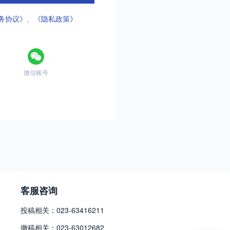
务协议》
、
《隐私政策》
微信账号
客服咨询
投稿相关：023-63416211
撤稿相关：023-63012682