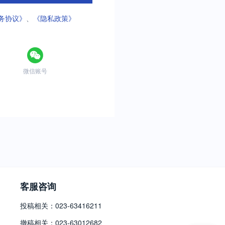
务协议》
、
《隐私政策》
微信账号
客服咨询
投稿相关：023-63416211
撤稿相关：023-63012682