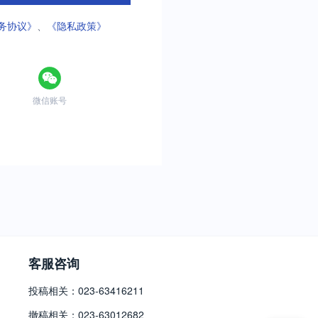
务协议》
、
《隐私政策》
微信账号
客服咨询
投稿相关：023-63416211
撤稿相关：023-63012682