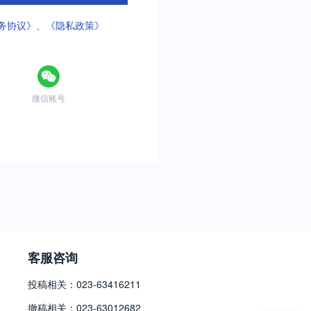
务协议》
、
《隐私政策》
微信账号
客服咨询
投稿相关：023-63416211
撤稿相关：023-63012682