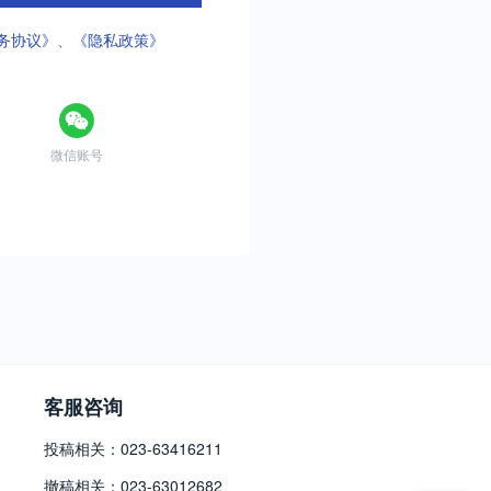
务协议》
、
《隐私政策》
微信账号
客服咨询
投稿相关：023-63416211
撤稿相关：023-63012682