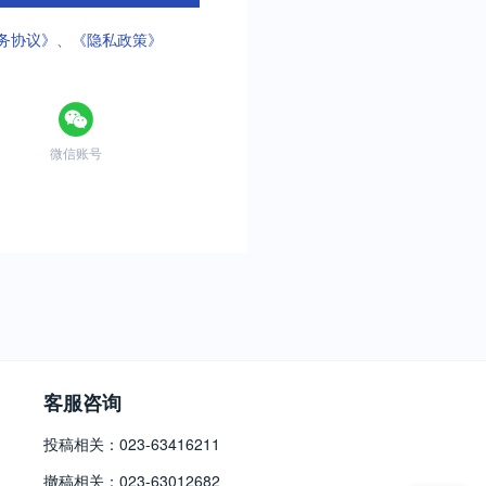
务协议》
、
《隐私政策》
微信账号
客服咨询
投稿相关：023-63416211
撤稿相关：023-63012682