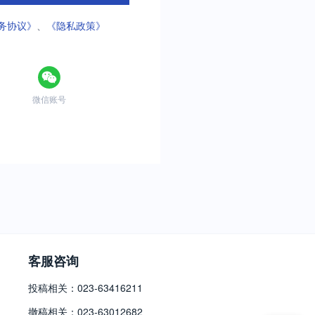
务协议》
、
《隐私政策》
微信账号
客服咨询
投稿相关：023-63416211
撤稿相关：023-63012682