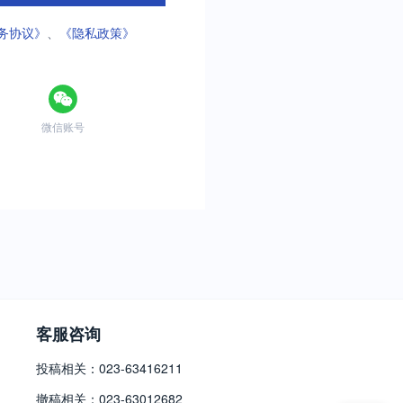
务协议》
、
《隐私政策》
微信账号
客服咨询
投稿相关：023-63416211
撤稿相关：023-63012682