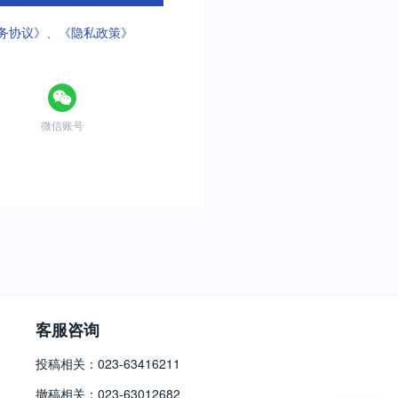
务协议》
、
《隐私政策》
微信账号
客服咨询
投稿相关：023-63416211
撤稿相关：023-63012682