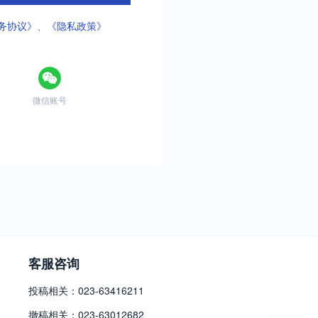
务协议》
、
《隐私政策》
微信账号
客服咨询
投稿相关：023-63416211
撤稿相关：023-63012682