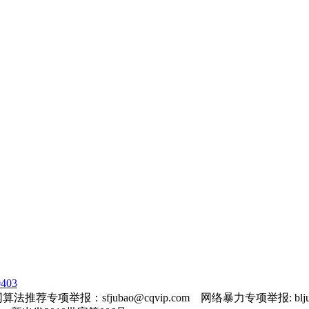
403
法推荐专项举报：sfjubao@cqvip.com 网络暴力专项举报: bljuba