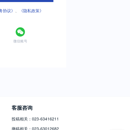
务协议》
、
《隐私政策》
微信账号
客服咨询
投稿相关：023-63416211
撤稿相关：023-63012682