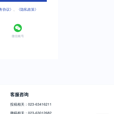
务协议》
、
《隐私政策》
微信账号
客服咨询
投稿相关：023-63416211
撤稿相关：023-63012682