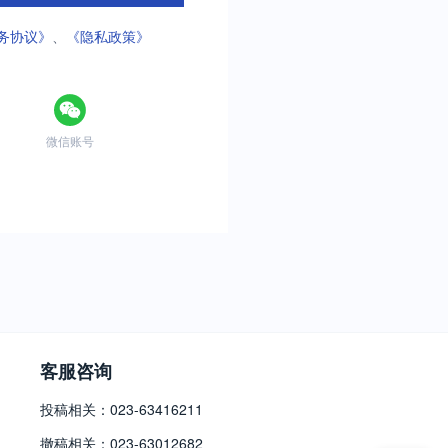
务协议》
、
《隐私政策》
微信账号
客服咨询
投稿相关：023-63416211
撤稿相关：023-63012682