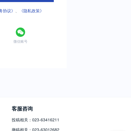
务协议》
、
《隐私政策》
微信账号
客服咨询
投稿相关：023-63416211
撤稿相关：023-63012682