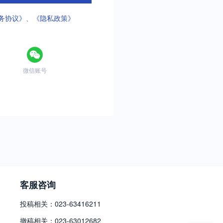
务协议》
、
《隐私政策》
微信账号
客服咨询
投稿相关：023-63416211
撤稿相关：023-63012682