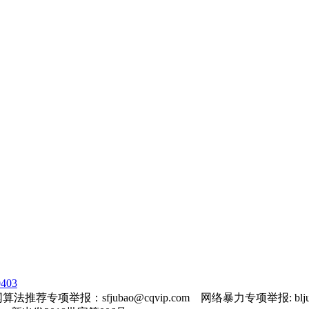
403
法推荐专项举报：sfjubao@cqvip.com 网络暴力专项举报: bljuba