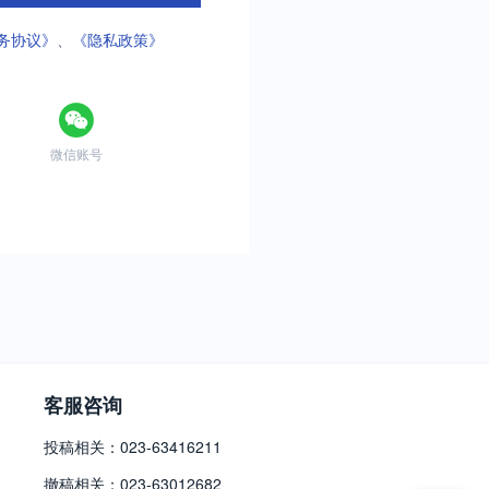
务协议》
、
《隐私政策》
微信账号
客服咨询
投稿相关：023-63416211
撤稿相关：023-63012682