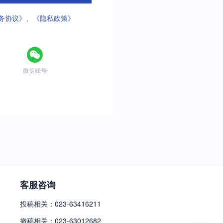
务协议》
、
《隐私政策》
微信账号
客服咨询
投稿相关：023-63416211
撤稿相关：023-63012682