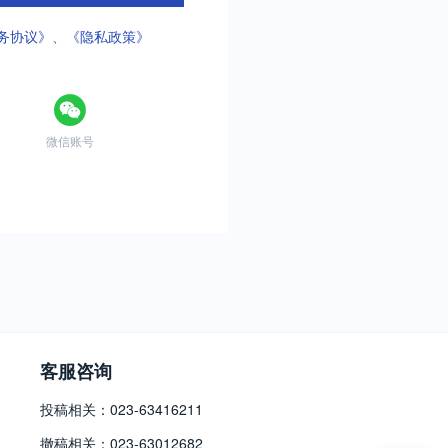
务协议》
、
《隐私政策》
微信账号
客服咨询
投稿相关：023-63416211
撤稿相关：023-63012682