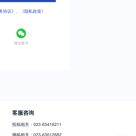
务协议》
、
《隐私政策》
微信账号
客服咨询
投稿相关：023-63416211
撤稿相关：023-63012682