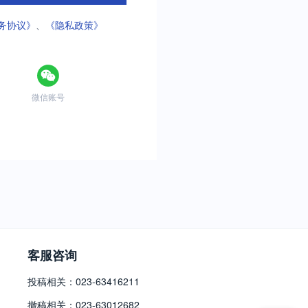
务协议》
、
《隐私政策》
微信账号
客服咨询
投稿相关：023-63416211
撤稿相关：023-63012682