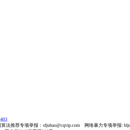
403
法推荐专项举报：sfjubao@cqvip.com 网络暴力专项举报: bljuba