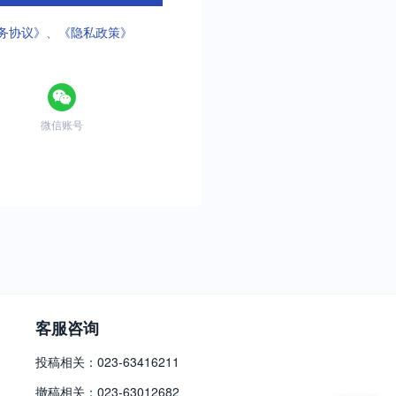
务协议》
、
《隐私政策》
微信账号
客服咨询
投稿相关：023-63416211
撤稿相关：023-63012682