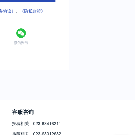
务协议》
、
《隐私政策》
微信账号
客服咨询
投稿相关：023-63416211
撤稿相关：023-63012682