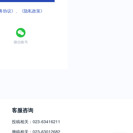
务协议》
、
《隐私政策》
微信账号
客服咨询
投稿相关：023-63416211
撤稿相关：023-63012682