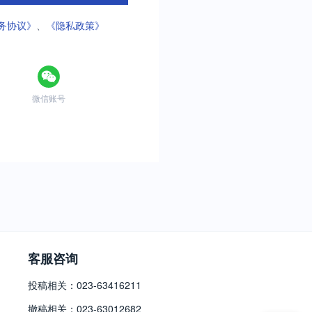
务协议》
、
《隐私政策》
微信账号
客服咨询
投稿相关：023-63416211
撤稿相关：023-63012682