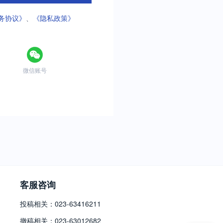
务协议》
、
《隐私政策》
微信账号
客服咨询
投稿相关：023-63416211
撤稿相关：023-63012682