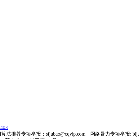
403
法推荐专项举报：sfjubao@cqvip.com 网络暴力专项举报: bljuba