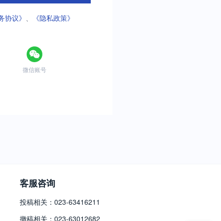
务协议》
、
《隐私政策》
微信账号
客服咨询
投稿相关：023-63416211
撤稿相关：023-63012682