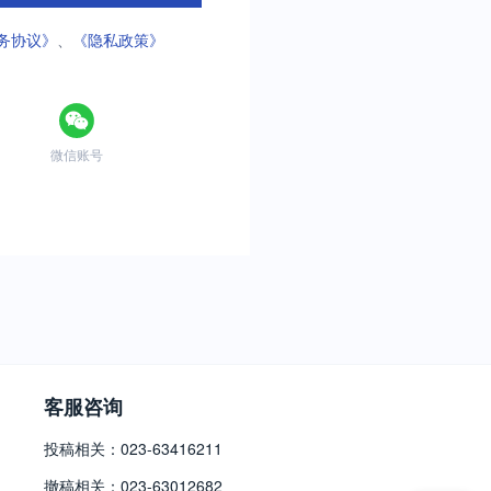
务协议》
、
《隐私政策》
微信账号
客服咨询
投稿相关：023-63416211
撤稿相关：023-63012682