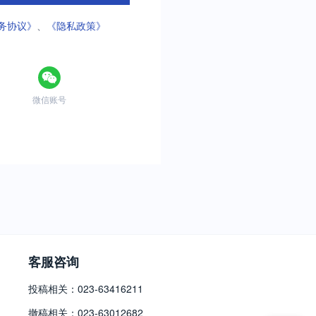
务协议》
、
《隐私政策》
微信账号
客服咨询
投稿相关：023-63416211
撤稿相关：023-63012682