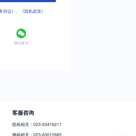
务协议》
、
《隐私政策》
微信账号
客服咨询
投稿相关：023-63416211
撤稿相关：023-63012682