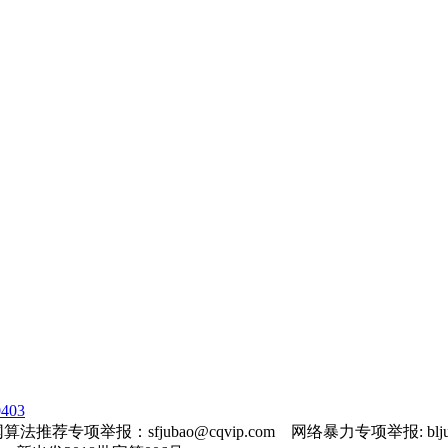
403
法推荐专项举报：sfjubao@cqvip.com 网络暴力专项举报: bljuba