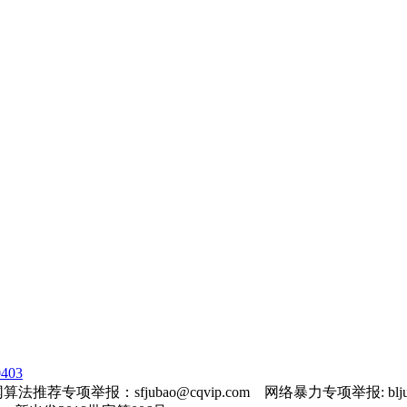
403
法推荐专项举报：sfjubao@cqvip.com 网络暴力专项举报: bljuba