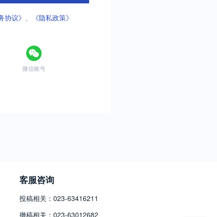
务协议》
、
《隐私政策》
微信账号
客服咨询
投稿相关：023-63416211
撤稿相关：023-63012682