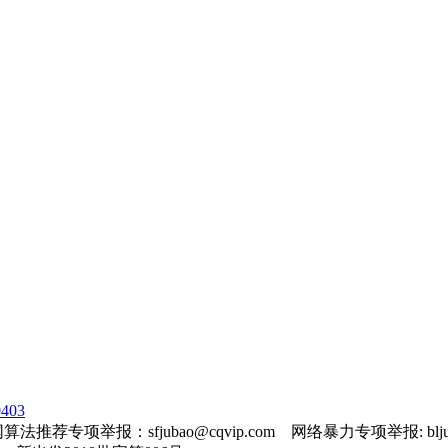
403
法推荐专项举报：sfjubao@cqvip.com 网络暴力专项举报: bljuba