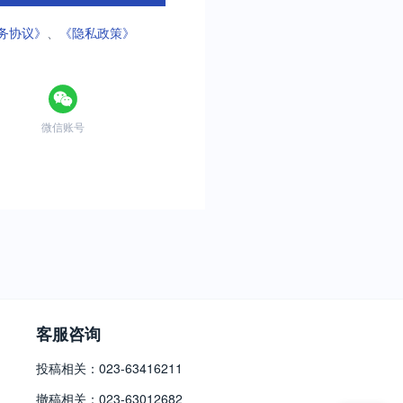
务协议》
、
《隐私政策》
微信账号
客服咨询
投稿相关：023-63416211
撤稿相关：023-63012682