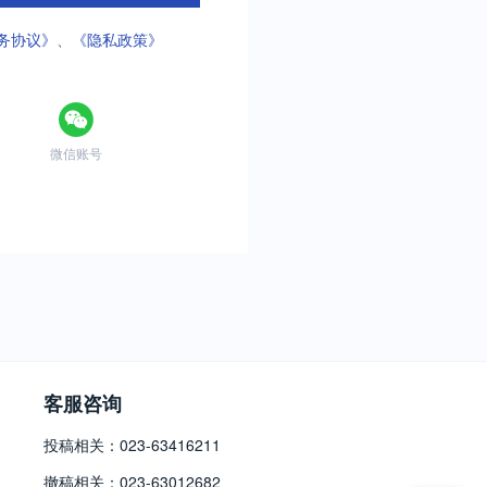
务协议》
、
《隐私政策》
微信账号
客服咨询
投稿相关：023-63416211
撤稿相关：023-63012682