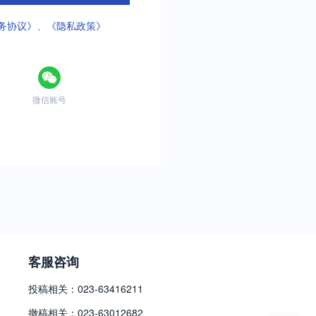
务协议》
、
《隐私政策》
微信账号
客服咨询
投稿相关：023-63416211
撤稿相关：023-63012682