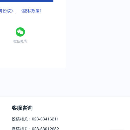
务协议》
、
《隐私政策》
微信账号
客服咨询
投稿相关：023-63416211
撤稿相关：023-63012682